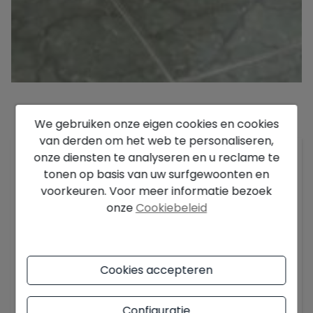
We gebruiken onze eigen cookies en cookies
Beschrijving
van derden om het web te personaliseren,
onze diensten te analyseren en u reclame te
Elegante woning volledig gerenoveerd, ruim en
tonen op basis van uw surfgewoonten en
licht
voorkeuren. Voor meer informatie bezoek
Deze prachtige woning van honderdelf m²,
onze
Cookiebeleid
recent volledig gerenoveerd, combineert ruimte,
functionaliteit en een eigentijds ontwerp gericht
op dagelijks comfort. De woning bevindt zich op
de tweede verdieping zonder lift.
Cookies accepteren
Toon meer
De indeling biedt vier slaapkamers van
Configuratie