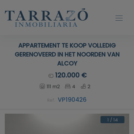
APPARTEMENT TE KOOP VOLLEDIG
GERENOVEERD IN HET NOORDEN VAN
ALCOY
120.000 €
111 m2
4
2
VP190426
Ref.
1
/
14