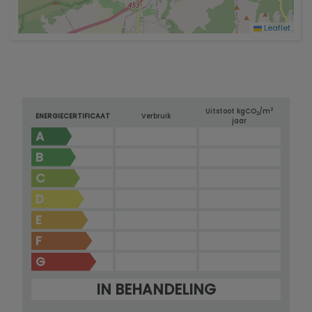
Leaflet
2
Uitstoot kg
CO
/m
2
ENERGIECERTIFICAAT
Verbruik
jaar
A
B
C
D
E
F
G
IN BEHANDELING