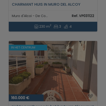
CHARMANT HUIS IN MURO DEL ALCOY
Muro d'Alcoi - De Comtat
Ref. VP031122
2
230 m
3
4
IN HET CENTRUM
160.000 €