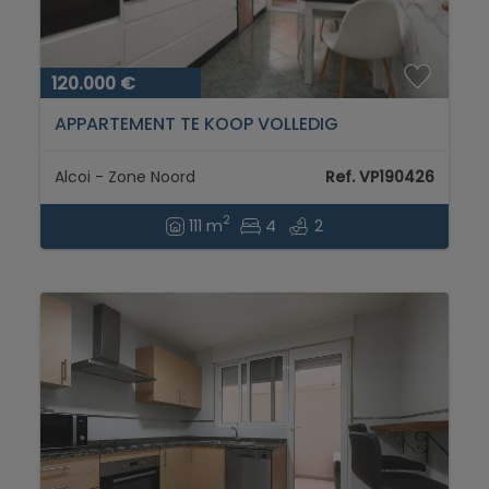
120.000 €
APPARTEMENT TE KOOP VOLLEDIG
GERENOVEERD IN HET NOORDEN VAN
ALCOY...
Alcoi - Zone Noord
Ref. VP190426
2
111 m
4
2