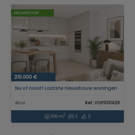
NIEUWBOUW
210.000 €
Nu of nooit! Laatste nieuwbouw woningen
in Alcoy...
Alcoi
Ref. VOP330426
2
106 m
3
2