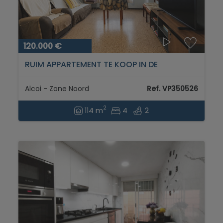
120.000 €
RUIM APPARTEMENT TE KOOP IN DE
NOORDEN VAN ALCOY...
Alcoi - Zone Noord
Ref. VP350526
2
114 m
4
2