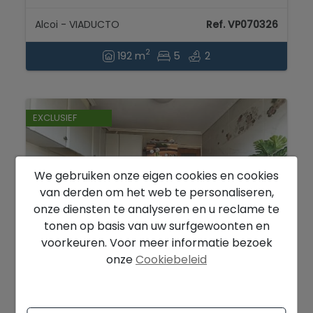
Alcoi - VIADUCTO
Ref. VP070326
2
192 m
5
2
EXCLUSIEF
We gebruiken onze eigen cookies en cookies
van derden om het web te personaliseren,
onze diensten te analyseren en u reclame te
tonen op basis van uw surfgewoonten en
voorkeuren. Voor meer informatie bezoek
onze
Cookiebeleid
165.000 €
APPARTEMENT TE KOOP IN DE ENSANCHE
VAN ALCOY...