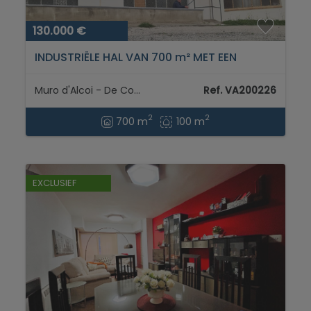
130.000 €
INDUSTRIËLE HAL VAN 700 m² MET EEN
GROTE PATIO - GROTE
OPERATIECAPACITEIT...
Muro d'Alcoi - De Comtat
Ref. VA200226
2
2
700 m
100 m
EXCLUSIEF