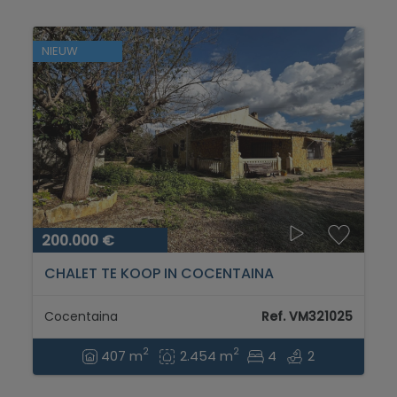
NIEUW
200.000 €
CHALET TE KOOP IN COCENTAINA
Cocentaina
Ref. VM321025
2
2
407 m
2.454 m
4
2