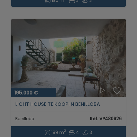
190 m
3
3
195.000 €
LICHT HOUSE TE KOOP IN BENILLOBA
Benilloba
Ref. VP480626
2
189 m
4
3