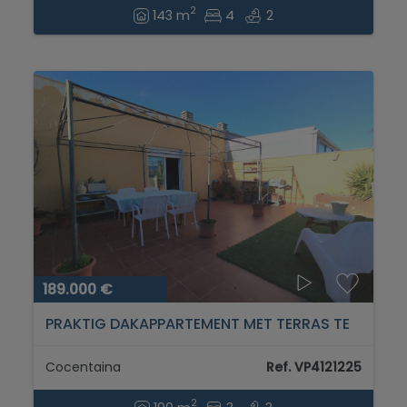
2
143 m
4
2
189.000 €
PRAKTIG DAKAPPARTEMENT MET TERRAS TE
KOOP IN COCENTAINA...
Cocentaina
Ref. VP4121225
2