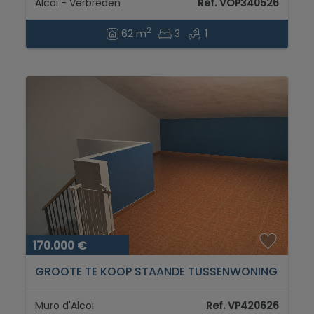
Alcoi - Verbreden
Ref. VOP340526
2
62 m
3
1
170.000 €
GROOTE TE KOOP STAANDE TUSSENWONING
IN MURO DE ALCOY...
Muro d'Alcoi
Ref. VP420626