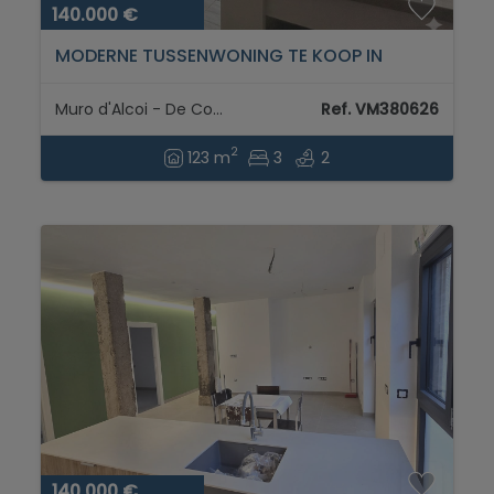
140.000 €
MODERNE TUSSENWONING TE KOOP IN
MURO DE ALCOY...
Muro d'Alcoi - De Comtat
Ref. VM380626
2
123 m
3
2
140.000 €