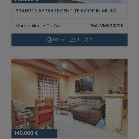
PRAHRTE APPARTEMENT TE KOOP IN MURO
DE ALCOY...
Muro d'Alcoi - De Comtat
Ref. VM320226
2
93 m
2
2
140.000 €