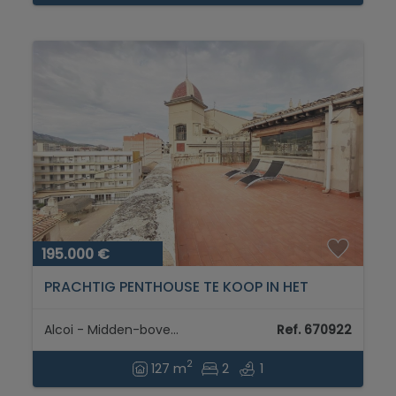
195.000 €
PRACHTIG PENTHOUSE TE KOOP IN HET
CENTRUM VAN ALCOY...
Alcoi - Midden-bovengebied
Ref. 670922
2
127 m
2
1