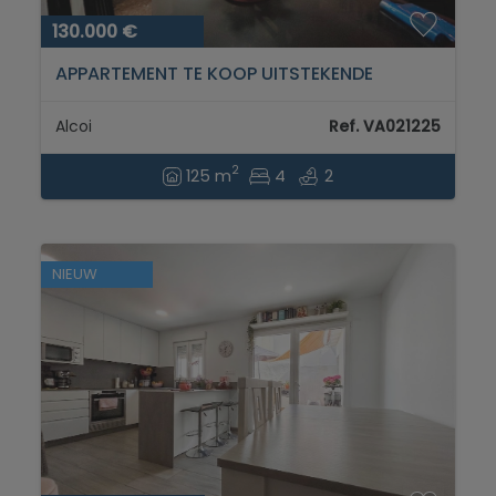
130.000 €
APPARTEMENT TE KOOP UITSTEKENDE
LOCATIE NOORD ALCOY...
Alcoi
Ref. VA021225
2
125 m
4
2
NIEUW