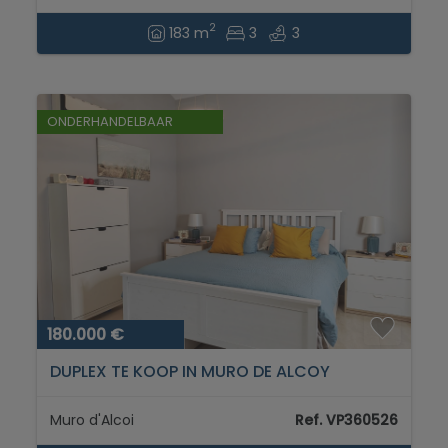
2
183 m
3
3
ONDERHANDELBAAR
180.000 €
DUPLEX TE KOOP IN MURO DE ALCOY
Muro d'Alcoi
Ref. VP360526