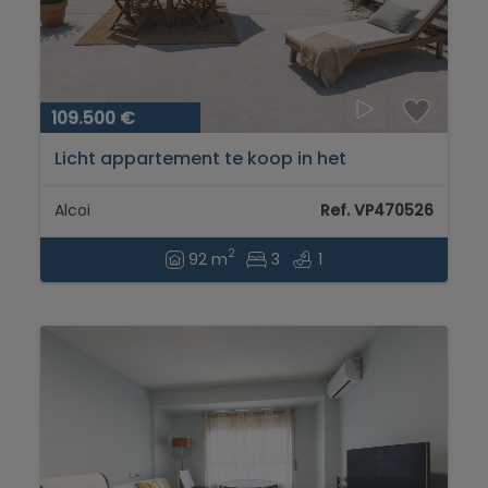
109.500 €
Licht appartement te koop in het
Ensanche van Alcoy...
Alcoi
Ref. VP470526
2
92 m
3
1