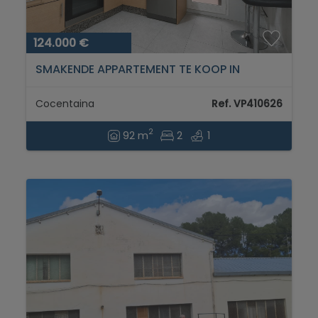
124.000 €
SMAKENDE APPARTEMENT TE KOOP IN
COCENTAINA...
Cocentaina
Ref. VP410626
2
92 m
2
1