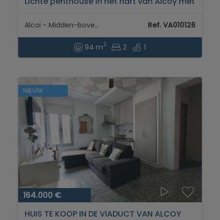
Lichte penthouse in het hart van Alcoy met
terras en uitzicht op de Barranc del Cint...
Alcoi - Midden-bovengebied
Ref. VA010126
2
94 m
2
1
NIEUW
164.000 €
HUIS TE KOOP IN DE VIADUCT VAN ALCOY