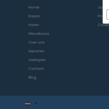
Home
Jurid
Kopen
Privac
Huren
Cooki
Nieuwbouw
Over ons
Diensten
Verkopen
Contact
Blog