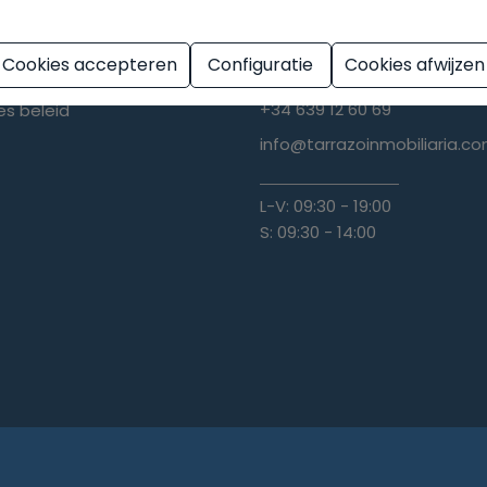
ische mededeling
Cookies accepteren
Configuratie
Cookies afwijzen
ybeleid
+34 639 12 60 69
+34 639 12 60 69
es beleid
info@tarrazoinmobiliaria.c
L-V: 09:30 - 19:00
S: 09:30 - 14:00