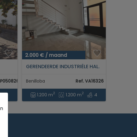
2.000 € / maand
GERENDEERDE INDUSTRIËLE HAL.
TWEE INGANGEN EN
GEZONDHEIDSCERTIFICAAT...
AP050826
Benilloba
Ref. VA16326
2
2
1.200 m
1.200 m
4
en