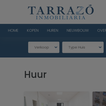
HOME
KOPEN
HUREN
NIEUWBOUW
OVE
Verkoop
Type Huis
Huur