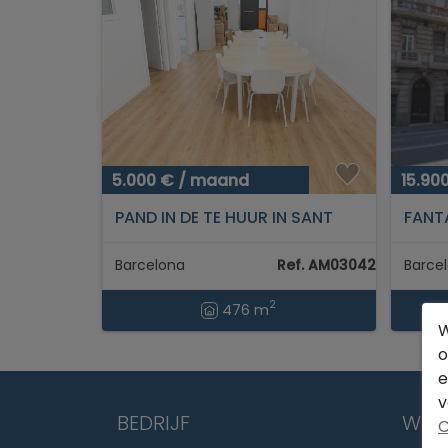
5.000 € / maand
15.90
PAND IN DE TE HUUR IN SANT
FANT
ANTONI BARCELONA...
OP D
BARCE
Barcelona
Ref. AM030426
Barce
2
476 m
W
o
e
v
BEDRIJF
WETT
C