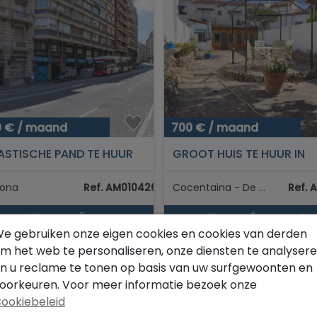
0 € / maand
700 € / maand
ASTISCHE PAND TE HUUR
GROOT HUIS TE HUUR IN
E BALMESSTRAAT
COCENTAINA
LONA...
lona
Ref. AM010426
Cocentaina - De Comtat
Ref. 
2
2
1.137 m
150 m
5
2
e gebruiken onze eigen cookies en cookies van derden
m het web te personaliseren, onze diensten te analyser
n u reclame te tonen op basis van uw surfgewoonten en
oorkeuren. Voor meer informatie bezoek onze
ELIJK
VIND ONS
ookiebeleid