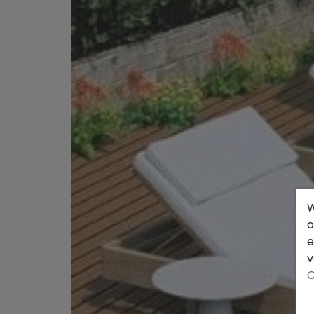
W
o
e
v
C