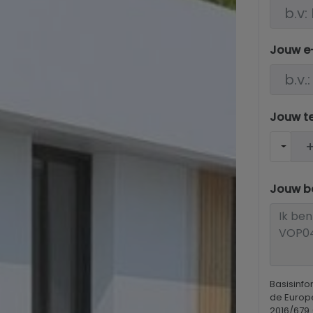
Jouw e
Jouw t
Jouw be
Basisinf
de Europ
2016/679