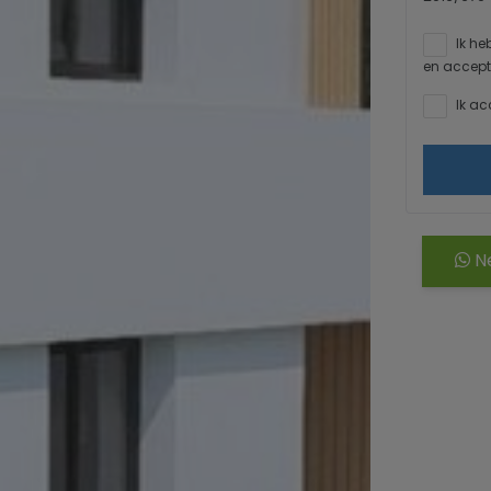
Ik he
en accept
Ik ac
Ne