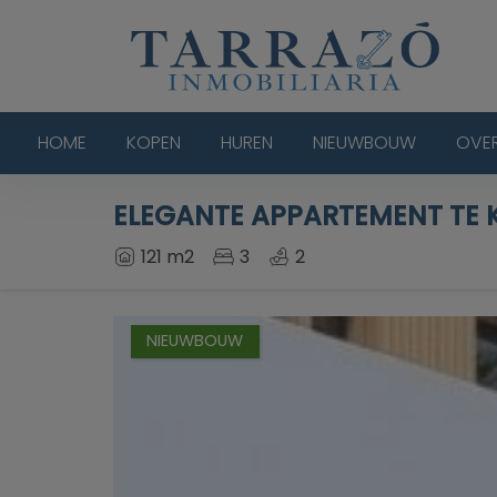
HOME
KOPEN
HUREN
NIEUWBOUW
OVE
ELEGANTE APPARTEMENT TE 
121 m2
3
2
NIEUWBOUW