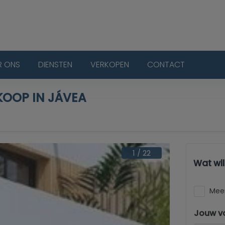
R ONS
DIENSTEN
VERKOPEN
CONTACT
KOOP IN JÁVEA
1
/
22
Wat wi
Meer
Jouw v