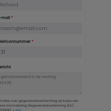
-mail
*
elefoonnummer
*
richt
ormatie over gegevensbescherming op basis van
ese Verordening Gegevensbescherming (EU)
 (GDPR).
+ Info